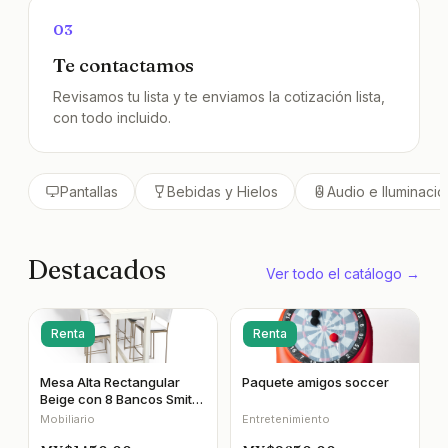
03
Te contactamos
Revisamos tu lista y te enviamos la cotización lista,
con todo incluido.
Pantallas
Bebidas y Hielos
Audio e Iluminació
Destacados
Ver todo el catálogo →
Renta
Renta
Mesa Alta Rectangular
Paquete amigos soccer
Beige con 8 Bancos Smith
Respaldo Blanco
Mobiliario
Entretenimiento