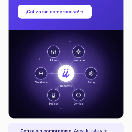
¡Cotiza sin compromiso!
Toldos
Iluminación
Mobiliario
Audio
tu evento
Bebidas
Comida
Cotiza sin compromiso.
Arma tu lista y te