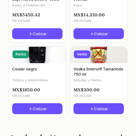
Audio e Iluminación
Expo
MX$3450.42
MX$14,210.00
IVA incluido
IVA incluido
Cotizar
Cotizar
Renta
Venta
Cooler negro
Vodka Smirnoff Tamarindo
750 ml
Toldos y Ambientales
Bebidas y Hielos
MX$1850.00
MX$290.00
IVA incluido
IVA incluido
Cotizar
Cotizar