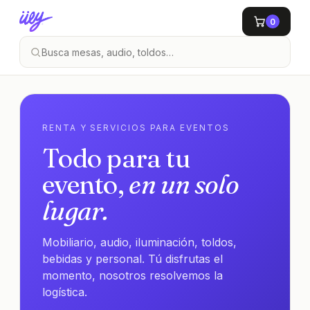
0
RENTA Y SERVICIOS PARA EVENTOS
Todo para tu
evento,
en un solo
lugar.
Mobiliario, audio, iluminación, toldos,
bebidas y personal. Tú disfrutas el
momento, nosotros resolvemos la
logística.