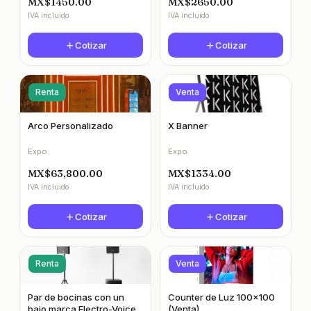
MX$1450.00
MX$2650.00
IVA incluido
IVA incluido
Cotizar
Cotizar
Renta
Venta
Arco Personalizado
X Banner
Expo
Expo
MX$63,800.00
MX$1334.00
IVA incluido
IVA incluido
Cotizar
Cotizar
Renta
Venta
Par de bocinas con un
Counter de Luz 100x100
bajo marca Electro-Voice
(Venta)